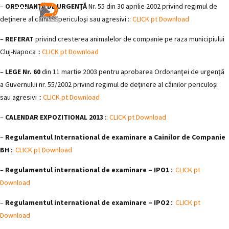
–
ORDONANŢĂ DE URGENŢĂ
Nr. 55 din 30 aprilie 2002 privind regimul de
deţinere al câinilor periculoşi sau agresivi ::
CLICK pt Download
–
REFERAT
privind cresterea animalelor de companie pe raza municipiului
Cluj-Napoca ::
CLICK pt Download
–
LEGE Nr. 60
din 11 martie 2003 pentru aprobarea Ordonanţei de urgenţă
a Guvernului nr. 55/2002 privind regimul de deţinere al câinilor periculoşi
sau agresivi ::
CLICK pt Download
–
CALENDAR EXPOZITIONAL 2013
::
CLICK pt Download
–
Regulamentul International de examinare a Cainilor de Companie
BH
::
CLICK pt Download
–
Regulamentul international de examinare – IPO1
::
CLICK pt
Download
–
Regulamentul international de examinare – IPO2
::
CLICK pt
Download